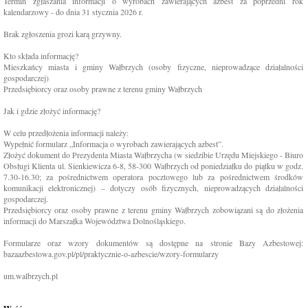
Termin zgłaszania informacji o wyrobach zawierających azbest za poprzedni rok
kalendarzowy - do dnia 31 stycznia 2026 r.
Brak zgłoszenia grozi karą grzywny.
Kto składa informację?
Mieszkańcy miasta i gminy Wałbrzych (osoby fizyczne, nieprowadzące działalności
gospodarczej)
Przedsiębiorcy oraz osoby prawne z terenu gminy Wałbrzych
Jak i gdzie złożyć informację?
W celu przedłożenia informacji należy:
Wypełnić formularz „Informacja o wyrobach zawierających azbest”.
Złożyć dokument do Prezydenta Miasta Wałbrzycha (w siedzibie Urzędu Miejskiego - Biuro
Obsługi Klienta ul. Sienkiewicza 6-8, 58-300 Wałbrzych od poniedziałku do piątku w godz.
7.30-16.30; za pośrednictwem operatora pocztowego lub za pośrednictwem środków
komunikacji elektronicznej) – dotyczy osób fizycznych, nieprowadzących działalności
gospodarczej.
Przedsiębiorcy oraz osoby prawne z terenu gminy Wałbrzych zobowiązani są do złożenia
informacji do Marszałka Województwa Dolnośląskiego.
Formularze oraz wzory dokumentów są dostępne na stronie Bazy Azbestowej:
bazaazbestowa.gov.pl/pl/praktycznie-o-azbescie/wzory-formularzy
um.walbrzych.pl