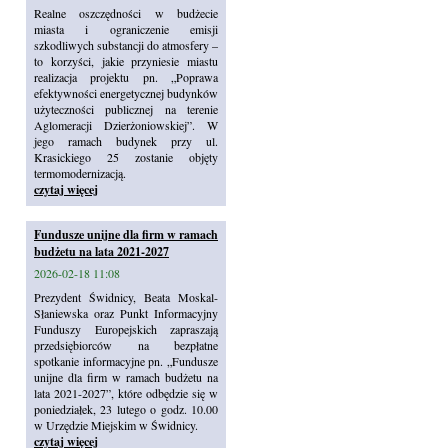
Realne oszczędności w budżecie
miasta i ograniczenie emisji
szkodliwych substancji do atmosfery –
to korzyści, jakie przyniesie miastu
realizacja projektu pn. „Poprawa
efektywności energetycznej budynków
użyteczności publicznej na terenie
Aglomeracji Dzierżoniowskiej”. W
jego ramach budynek przy ul.
Krasickiego 25 zostanie objęty
termomodernizacją.
czytaj więcej
Fundusze unijne dla firm w ramach
budżetu na lata 2021-2027
2026-02-18 11:08
Prezydent Świdnicy, Beata Moskal-
Słaniewska oraz Punkt Informacyjny
Funduszy Europejskich zapraszają
przedsiębiorców na bezpłatne
spotkanie informacyjne pn. „Fundusze
unijne dla firm w ramach budżetu na
lata 2021-2027”, które odbędzie się w
poniedziałek, 23 lutego o godz. 10.00
w Urzędzie Miejskim w Świdnicy.
czytaj więcej