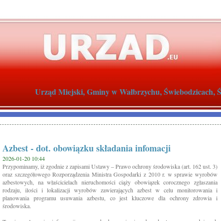
Urząd Miejski, Gminy w Wałbrzychu, Świebodzicach, Św
Azbest - dot. obowiązku składania infomacji
2026-01-20 10:44
Przypominamy, iż zgodnie z zapisami Ustawy – Prawo ochrony środowiska (art. 162 ust. 3)
oraz szczegółowego Rozporządzenia Ministra Gospodarki z 2010 r. w sprawie wyrobów
azbestowych, na właścicielach nieruchomości ciąży obowiązek corocznego zgłaszania
rodzaju, ilości i lokalizacji wyrobów zawierających azbest w celu monitorowania i
planowania programu usuwania azbestu, co jest kluczowe dla ochrony zdrowia i
środowiska.