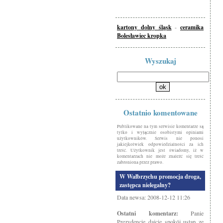
kartony dolny śląsk
-
ceramika
Bolesławiec kropka
Wyszukaj
Ostatnio komentowane
Publikowane na tym serwisie komentarze są
tylko i wyłącznie osobistymi opiniami
użytkowników. Serwis nie ponosi
jakiejkolwiek odpowiedzialności za ich
treść. Użytkownik jest świadomy, iż w
komentarzach nie może znaleźć się treść
zabroniona przez prawo.
W Wałbrzychu promocja droga,
zastępca nielegalny?
Data newsa: 2008-12-12 11:26
Ostatni komentarz:
Panie
Prezydencie dajcie spokój ustap ze