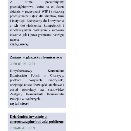
Z dumą prezentujemy
przedsiębiorstwa, które na co dzień
działają w przestrzeni WIP i świadczą
profesjonalne usługi dla klientów, firm
i instytucji. Zachęcamy do korzystania
z ich doświadczenia, kompetencji i
innowacyjnych rozwiązań - zarówno
lokalnie, jak i poza granicami naszego
miasta.
czytaj więcej
Zmiany w głuszyckim komisariacie
2026-03-02 12:23
Dotychczasowy Komendant
Komisariatu Policji w Głuszycy,
podkom. Wojciech Gabrysiak,
obejmuje nowe obowiązki służbowe i
został powołany na stanowisko
Zastępcy Komendanta Komisariatu
Policji I w Wałbrzychu.
czytaj więcej
Dzierżoniów inwestuje w
energooszczędne budynki publiczne
2026-02-18 11:09