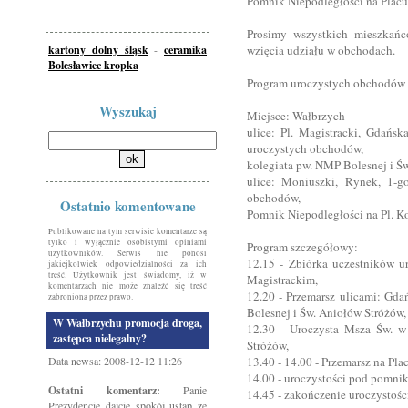
Pomnik Niepodległości na Plac
Prosimy wszystkich mieszkańc
kartony dolny śląsk
-
ceramika
wzięcia udziału w obchodach.
Bolesławiec kropka
Program uroczystych obchodów 
Wyszukaj
Miejsce: Wałbrzych
ulice: Pl. Magistracki, Gdańs
uroczystych obchodów,
kolegiata pw. NMP Bolesnej i Św
ulice: Moniuszki, Rynek, 1-g
obchodów,
Ostatnio komentowane
Pomnik Niepodległości na Pl. Ko
Publikowane na tym serwisie komentarze są
tylko i wyłącznie osobistymi opiniami
Program szczegółowy:
użytkowników. Serwis nie ponosi
12.15 - Zbiórka uczestników u
jakiejkolwiek odpowiedzialności za ich
treść. Użytkownik jest świadomy, iż w
Magistrackim,
komentarzach nie może znaleźć się treść
12.20 - Przemarsz ulicami: Gd
zabroniona przez prawo.
Bolesnej i Św. Aniołów Stróżów,
W Wałbrzychu promocja droga,
12.30 - Uroczysta Msza Św. w
zastępca nielegalny?
Stróżów,
Data newsa: 2008-12-12 11:26
13.40 - 14.00 - Przemarsz na Pla
14.00 - uroczystości pod pomnik
Ostatni komentarz:
Panie
14.45 - zakończenie uroczystośc
Prezydencie dajcie spokój ustap ze