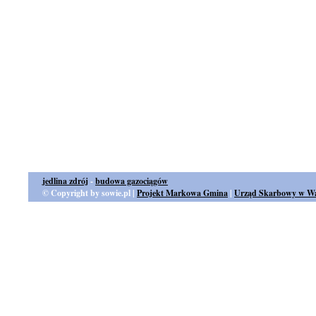
jedlina zdrój
-
budowa gazociągów
© Copyright by sowie.pl |
Projekt Markowa Gmina
|
Urząd Skarbowy w Wa