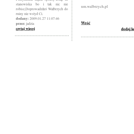
stanowiska bo i tak nic nie
um.walbrzych.pl
robisz,Doprowadziłeś Wałbrzych do
ruiny nie wstyd Ci.
dodany:
2009.01.27 11:07:46
Wróć
przez:
jadzia
dodaj 
czytaj więcej