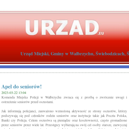
Urząd Miejski, Gminy w Wałbrzychu, Świebodzicach, Św
Apel do seniorów!
2023-03-22 13:04
Komenda Miejska Policji w Wałbrzychu zwraca się z prośbą o zwrócenie uwagi i
ostrzeżenie seniorów przed oszustami.
Jak informują policjanci, zauważono wzmożoną aktywność ze strony oszustów, którzy
podszywają się pod członków rodzin seniorów oraz instytucje takie jak Poczta Polska,
Banki czy Policja. Celem oszustwa są pieniądze oraz kosztowności, często gromadzone
przez seniorów przez wiele lat. Przestępcy wybierają na swój cel osoby starsze, zazwyczaj