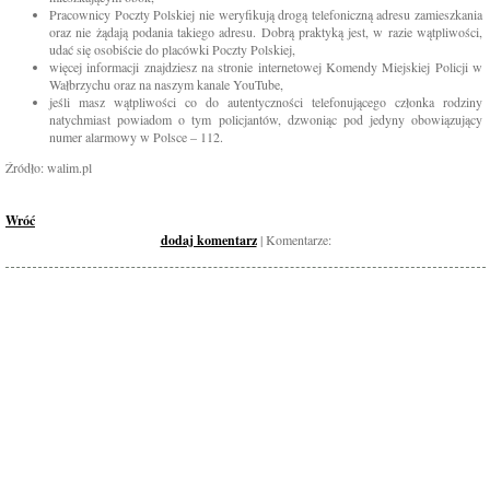
Pracownicy Poczty Polskiej nie weryfikują drogą telefoniczną adresu zamieszkania
oraz nie żądają podania takiego adresu. Dobrą praktyką jest, w razie wątpliwości,
udać się osobiście do placówki Poczty Polskiej,
więcej informacji znajdziesz na stronie internetowej Komendy Miejskiej Policji w
Wałbrzychu oraz na naszym kanale YouTube,
jeśli masz wątpliwości co do autentyczności telefonującego członka rodziny
natychmiast powiadom o tym policjantów, dzwoniąc pod jedyny obowiązujący
numer alarmowy w Polsce – 112.
Źródło: walim.pl
Wróć
dodaj komentarz
| Komentarze: