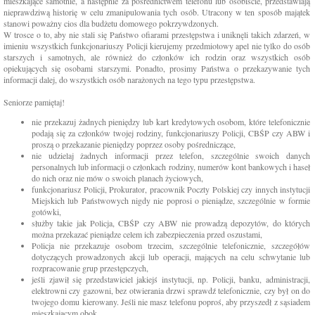
mieszkające samotnie, a następnie za pośrednictwem telefonu lub osobiście, przedstawiają
nieprawdziwą historię w celu zmanipulowania tych osób. Utracony w ten sposób majątek
stanowi poważny cios dla budżetu domowego pokrzywdzonych.
W trosce o to, aby nie stali się Państwo ofiarami przestępstwa i uniknęli takich zdarzeń, w
imieniu wszystkich funkcjonariuszy Policji kierujemy przedmiotowy apel nie tylko do osób
starszych i samotnych, ale również do członków ich rodzin oraz wszystkich osób
opiekujących się osobami starszymi. Ponadto, prosimy Państwa o przekazywanie tych
informacji dalej, do wszystkich osób narażonych na tego typu przestępstwa.
Seniorze pamiętaj!
nie przekazuj żadnych pieniędzy lub kart kredytowych osobom, które telefonicznie
podają się za członków twojej rodziny, funkcjonariuszy Policji, CBŚP czy ABW i
proszą o przekazanie pieniędzy poprzez osoby pośredniczące,
nie udzielaj żadnych informacji przez telefon, szczególnie swoich danych
personalnych lub informacji o członkach rodziny, numerów kont bankowych i haseł
do nich oraz nie mów o swoich planach życiowych,
funkcjonariusz Policji, Prokurator, pracownik Poczty Polskiej czy innych instytucji
Miejskich lub Państwowych nigdy nie poprosi o pieniądze, szczególnie w formie
gotówki,
służby takie jak Policja, CBŚP czy ABW nie prowadzą depozytów, do których
można przekazać pieniądze celem ich zabezpieczenia przed oszustami,
Policja nie przekazuje osobom trzecim, szczególnie telefonicznie, szczegółów
dotyczących prowadzonych akcji lub operacji, mających na celu schwytanie lub
rozpracowanie grup przestępczych,
jeśli zjawił się przedstawiciel jakiejś instytucji, np. Policji, banku, administracji,
elektrowni czy gazowni, bez otwierania drzwi sprawdź telefonicznie, czy był on do
twojego domu kierowany. Jeśli nie masz telefonu poproś, aby przyszedł z sąsiadem
mieszkającym obok,