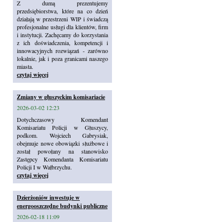
Z dumą prezentujemy
przedsiębiorstwa, które na co dzień
działają w przestrzeni WIP i świadczą
profesjonalne usługi dla klientów, firm
i instytucji. Zachęcamy do korzystania
z ich doświadczenia, kompetencji i
innowacyjnych rozwiązań - zarówno
lokalnie, jak i poza granicami naszego
miasta.
czytaj więcej
Zmiany w głuszyckim komisariacie
2026-03-02 12:23
Dotychczasowy Komendant
Komisariatu Policji w Głuszycy,
podkom. Wojciech Gabrysiak,
obejmuje nowe obowiązki służbowe i
został powołany na stanowisko
Zastępcy Komendanta Komisariatu
Policji I w Wałbrzychu.
czytaj więcej
Dzierżoniów inwestuje w
energooszczędne budynki publiczne
2026-02-18 11:09