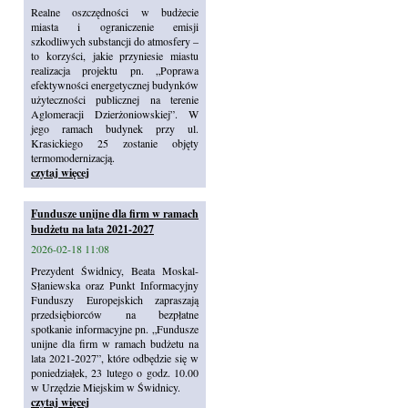
Realne oszczędności w budżecie
miasta i ograniczenie emisji
szkodliwych substancji do atmosfery –
to korzyści, jakie przyniesie miastu
realizacja projektu pn. „Poprawa
efektywności energetycznej budynków
użyteczności publicznej na terenie
Aglomeracji Dzierżoniowskiej”. W
jego ramach budynek przy ul.
Krasickiego 25 zostanie objęty
termomodernizacją.
czytaj więcej
Fundusze unijne dla firm w ramach
budżetu na lata 2021-2027
2026-02-18 11:08
Prezydent Świdnicy, Beata Moskal-
Słaniewska oraz Punkt Informacyjny
Funduszy Europejskich zapraszają
przedsiębiorców na bezpłatne
spotkanie informacyjne pn. „Fundusze
unijne dla firm w ramach budżetu na
lata 2021-2027”, które odbędzie się w
poniedziałek, 23 lutego o godz. 10.00
w Urzędzie Miejskim w Świdnicy.
czytaj więcej