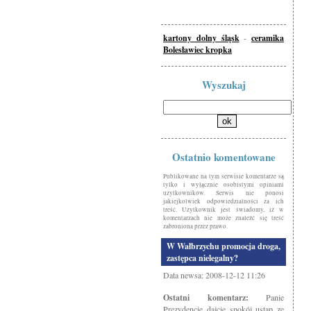
kartony dolny śląsk
-
ceramika
Bolesławiec kropka
Wyszukaj
Ostatnio komentowane
Publikowane na tym serwisie komentarze są
tylko i wyłącznie osobistymi opiniami
użytkowników. Serwis nie ponosi
jakiejkolwiek odpowiedzialności za ich
treść. Użytkownik jest świadomy, iż w
komentarzach nie może znaleźć się treść
zabroniona przez prawo.
W Wałbrzychu promocja droga,
zastępca nielegalny?
Data newsa: 2008-12-12 11:26
Ostatni komentarz:
Panie
Prezydencie dajcie spokój ustap ze