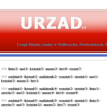
Urząd Miejski, Gminy w Wałbrzychu, Świebodzicach, Św
2026:
lipiec(2)
|
maj(2)
|
kwiecień(5)
|
marzec(3)
|
luty(8)
|
styczeń(7)
2025:
grudzień(4)
|
listopad(2)
|
październik(2)
|
wrzesień(1)
|
sierpień(1)
|
maj(1)
|
kwiecień(2)
|
marzec(2)
|
luty(1)
2024:
grudzień(1)
|
listopad(5)
|
październik(4)
|
wrzesień(2)
|
sierpień(3)
|
lipiec(1)
|
czerwiec(3)
|
maj(2)
|
kwiecień(1)
|
marzec(4)
|
luty(6)
|
styczeń(8)
2023:
grudzień(9)
|
listopad(5)
|
październik(5)
|
wrzesień(4)
|
sierpień(1)
|
lipiec(3)
|
czerwiec(3)
|
maj(3)
|
kwiecień(11)
|
marzec(2)
|
luty(7)
|
styczeń(3)