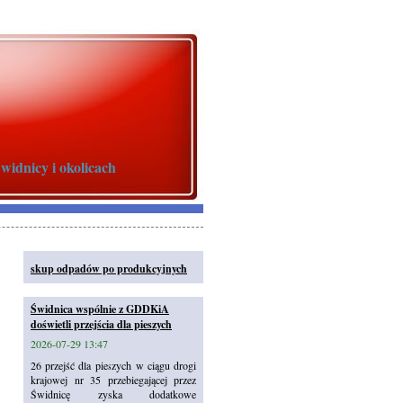
idnicy i okolicach
skup odpadów po produkcyjnych
Świdnica wspólnie z GDDKiA
doświetli przejścia dla pieszych
2026-07-29 13:47
26 przejść dla pieszych w ciągu drogi
krajowej nr 35 przebiegającej przez
Świdnicę zyska dodatkowe