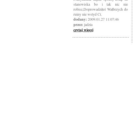
stanowiska bo i tak nic nie
robisz,Doprowadziłeś Wałbrzych do
ruiny nie wstyd Ci.
dodany:
2009.01.27 11:07:46
przez:
jadzia
czytaj więcej