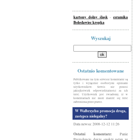
kartony dolny śląsk
-
ceramika
Bolesławiec kropka
Wyszukaj
Ostatnio komentowane
Publikowane na tym serwisie komentarze są
tylko i wyłącznie osobistymi opiniami
użytkowników. Serwis nie ponosi
jakiejkolwiek odpowiedzialności za ich
treść. Użytkownik jest świadomy, iż w
komentarzach nie może znaleźć się treść
zabroniona przez prawo.
W Wałbrzychu promocja droga,
zastępca nielegalny?
Data newsa: 2008-12-12 11:26
Ostatni komentarz:
Panie
Prezydencie dajcie spokój ustap ze