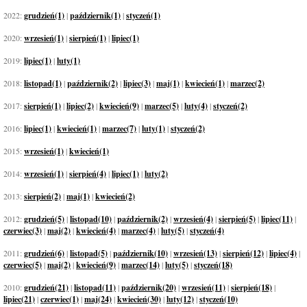
2022:
grudzień(1)
|
październik(1)
|
styczeń(1)
2020:
wrzesień(1)
|
sierpień(1)
|
lipiec(1)
2019:
lipiec(1)
|
luty(1)
2018:
listopad(1)
|
październik(2)
|
lipiec(3)
|
maj(1)
|
kwiecień(1)
|
marzec(2)
2017:
sierpień(1)
|
lipiec(2)
|
kwiecień(9)
|
marzec(5)
|
luty(4)
|
styczeń(2)
2016:
lipiec(1)
|
kwiecień(1)
|
marzec(7)
|
luty(1)
|
styczeń(2)
2015:
wrzesień(1)
|
kwiecień(1)
2014:
wrzesień(1)
|
sierpień(4)
|
lipiec(1)
|
luty(2)
2013:
sierpień(2)
|
maj(1)
|
kwiecień(2)
2012:
grudzień(5)
|
listopad(10)
|
październik(2)
|
wrzesień(4)
|
sierpień(5)
|
lipiec(11)
|
czerwiec(3)
|
maj(2)
|
kwiecień(4)
|
marzec(4)
|
luty(5)
|
styczeń(4)
2011:
grudzień(6)
|
listopad(5)
|
październik(10)
|
wrzesień(13)
|
sierpień(12)
|
lipiec(4)
|
czerwiec(5)
|
maj(2)
|
kwiecień(9)
|
marzec(14)
|
luty(5)
|
styczeń(18)
2010:
grudzień(21)
|
listopad(11)
|
październik(20)
|
wrzesień(11)
|
sierpień(18)
|
lipiec(21)
|
czerwiec(1)
|
maj(24)
|
kwiecień(30)
|
luty(12)
|
styczeń(10)