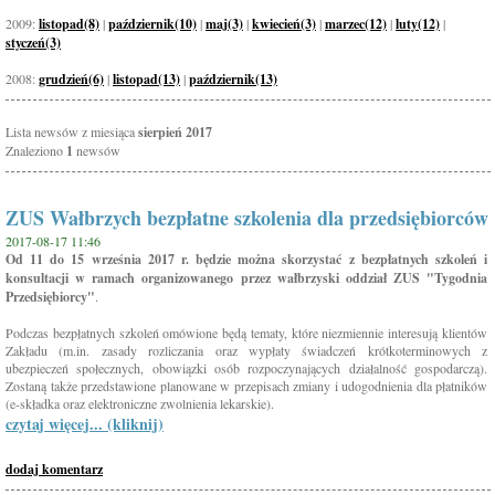
2009:
listopad(8)
|
październik(10)
|
maj(3)
|
kwiecień(3)
|
marzec(12)
|
luty(12)
|
styczeń(3)
2008:
grudzień(6)
|
listopad(13)
|
październik(13)
Lista newsów z miesiąca
sierpień 2017
Znaleziono
1
newsów
ZUS Wałbrzych bezpłatne szkolenia dla przedsiębiorców
2017-08-17 11:46
Od 11 do 15 września 2017 r. będzie można skorzystać z bezpłatnych szkoleń i
konsultacji w ramach organizowanego przez wałbrzyski oddział ZUS "Tygodnia
Przedsiębiorcy"
.
Podczas bezpłatnych szkoleń omówione będą tematy, które niezmiennie interesują klientów
Zakładu (m.in. zasady rozliczania oraz wypłaty świadczeń krótkoterminowych z
ubezpieczeń społecznych, obowiązki osób rozpoczynających działalność gospodarczą).
Zostaną także przedstawione planowane w przepisach zmiany i udogodnienia dla płatników
(e-składka oraz elektroniczne zwolnienia lekarskie).
czytaj więcej... (kliknij)
dodaj komentarz