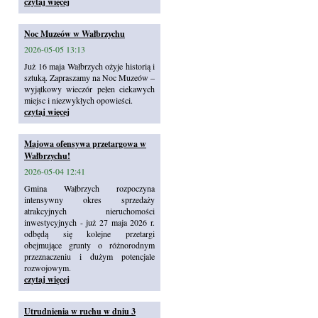
czytaj więcej
Noc Muzeów w Wałbrzychu
2026-05-05 13:13
Już 16 maja Wałbrzych ożyje historią i
sztuką. Zapraszamy na Noc Muzeów –
wyjątkowy wieczór pełen ciekawych
miejsc i niezwykłych opowieści.
czytaj więcej
Majowa ofensywa przetargowa w
Wałbrzychu!
2026-05-04 12:41
Gmina Wałbrzych rozpoczyna
intensywny okres sprzedaży
atrakcyjnych nieruchomości
inwestycyjnych - już 27 maja 2026 r.
odbędą się kolejne przetargi
obejmujące grunty o różnorodnym
przeznaczeniu i dużym potencjale
rozwojowym.
czytaj więcej
Utrudnienia w ruchu w dniu 3