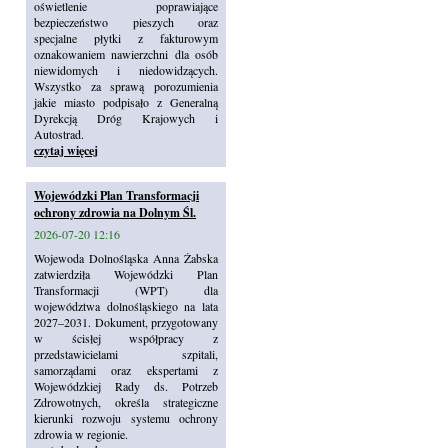
oświetlenie poprawiające
bezpieczeństwo pieszych oraz
specjalne płytki z fakturowym
oznakowaniem nawierzchni dla osób
niewidomych i niedowidzących.
Wszystko za sprawą porozumienia
jakie miasto podpisało z Generalną
Dyrekcją Dróg Krajowych i
Autostrad.
czytaj więcej
Wojewódzki Plan Transformacji
ochrony zdrowia na Dolnym Śl.
2026-07-20 12:16
Wojewoda Dolnośląska Anna Żabska
zatwierdziła Wojewódzki Plan
Transformacji (WPT) dla
województwa dolnośląskiego na lata
2027–2031. Dokument, przygotowany
w ścisłej współpracy z
przedstawicielami szpitali,
samorządami oraz ekspertami z
Wojewódzkiej Rady ds. Potrzeb
Zdrowotnych, określa strategiczne
kierunki rozwoju systemu ochrony
zdrowia w regionie.