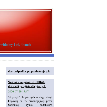
idnicy i okolicach
skup odpadów po produkcyjnych
Świdnica wspólnie z GDDKiA
doświetli przejścia dla pieszych
2026-07-29 13:47
26 przejść dla pieszych w ciągu drogi
krajowej nr 35 przebiegającej przez
Świdnicę zyska dodatkowe