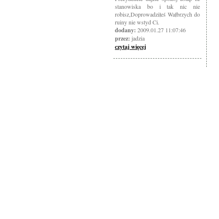
stanowiska bo i tak nic nie
robisz,Doprowadziłeś Wałbrzych do
ruiny nie wstyd Ci.
dodany:
2009.01.27 11:07:46
przez:
jadzia
czytaj więcej