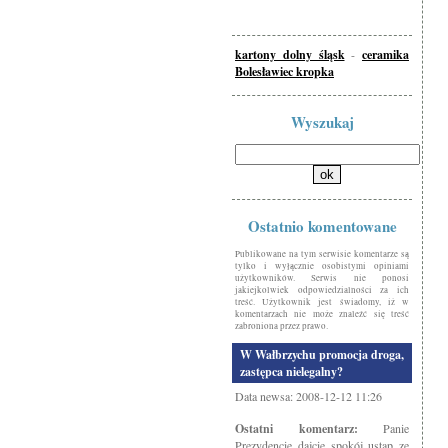
kartony dolny śląsk
-
ceramika
Bolesławiec kropka
Wyszukaj
Ostatnio komentowane
Publikowane na tym serwisie komentarze są
tylko i wyłącznie osobistymi opiniami
użytkowników. Serwis nie ponosi
jakiejkolwiek odpowiedzialności za ich
treść. Użytkownik jest świadomy, iż w
komentarzach nie może znaleźć się treść
zabroniona przez prawo.
W Wałbrzychu promocja droga,
zastępca nielegalny?
Data newsa: 2008-12-12 11:26
Ostatni komentarz:
Panie
Prezydencie dajcie spokój ustap ze