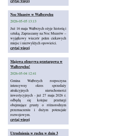
czytaj więcej
Noc Muzeów w Wałbrzychu
2026-05-05 13:13
Już 16 maja Wałbrzych ożyje historią i
sztuką. Zapraszamy na Noc Muzeów –
wyjątkowy wieczór pełen ciekawych
miejsc i niezwykłych opowieści.
czytaj więcej
Majowa ofensywa przetargowa w
Wałbrzychu!
2026-05-04 12:41
Gmina Wałbrzych rozpoczyna
intensywny okres sprzedaży
atrakcyjnych nieruchomości
inwestycyjnych - już 27 maja 2026 r.
odbędą się kolejne przetargi
obejmujące grunty o różnorodnym
przeznaczeniu i dużym potencjale
rozwojowym.
czytaj więcej
Utrudnienia w ruchu w dniu 3