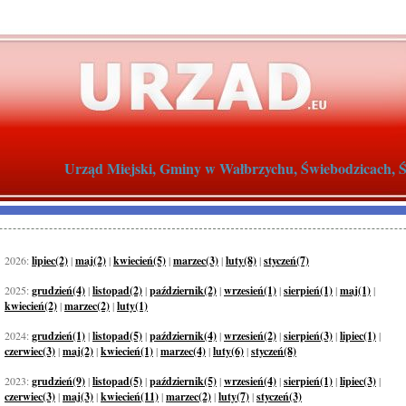
Urząd Miejski, Gminy w Wałbrzychu, Świebodzicach, Św
2026:
lipiec(2)
|
maj(2)
|
kwiecień(5)
|
marzec(3)
|
luty(8)
|
styczeń(7)
2025:
grudzień(4)
|
listopad(2)
|
październik(2)
|
wrzesień(1)
|
sierpień(1)
|
maj(1)
|
kwiecień(2)
|
marzec(2)
|
luty(1)
2024:
grudzień(1)
|
listopad(5)
|
październik(4)
|
wrzesień(2)
|
sierpień(3)
|
lipiec(1)
|
czerwiec(3)
|
maj(2)
|
kwiecień(1)
|
marzec(4)
|
luty(6)
|
styczeń(8)
2023:
grudzień(9)
|
listopad(5)
|
październik(5)
|
wrzesień(4)
|
sierpień(1)
|
lipiec(3)
|
czerwiec(3)
|
maj(3)
|
kwiecień(11)
|
marzec(2)
|
luty(7)
|
styczeń(3)