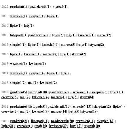
2022:
grudzień(1)
|
październik(1)
|
styczeń(1)
2020:
wrzesień(1)
|
sierpień(1)
|
lipiec(1)
2019:
lipiec(1)
|
luty(1)
2018:
listopad(1)
|
październik(2)
|
lipiec(3)
|
maj(1)
|
kwiecień(1)
|
marzec(2)
2017:
sierpień(1)
|
lipiec(2)
|
kwiecień(9)
|
marzec(5)
|
luty(4)
|
styczeń(2)
2016:
lipiec(1)
|
kwiecień(1)
|
marzec(7)
|
luty(1)
|
styczeń(2)
2015:
wrzesień(1)
|
kwiecień(1)
2014:
wrzesień(1)
|
sierpień(4)
|
lipiec(1)
|
luty(2)
2013:
sierpień(2)
|
maj(1)
|
kwiecień(2)
2012:
grudzień(5)
|
listopad(10)
|
październik(2)
|
wrzesień(4)
|
sierpień(5)
|
lipiec(11)
|
czerwiec(3)
|
maj(2)
|
kwiecień(4)
|
marzec(4)
|
luty(5)
|
styczeń(4)
2011:
grudzień(6)
|
listopad(5)
|
październik(10)
|
wrzesień(13)
|
sierpień(12)
|
lipiec(4)
|
czerwiec(5)
|
maj(2)
|
kwiecień(9)
|
marzec(14)
|
luty(5)
|
styczeń(18)
2010:
grudzień(21)
|
listopad(11)
|
październik(20)
|
wrzesień(11)
|
sierpień(18)
|
lipiec(21)
|
czerwiec(1)
|
maj(24)
|
kwiecień(30)
|
luty(12)
|
styczeń(10)