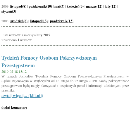
2009:
listopad(8)
|
październik(10)
|
maj(3)
|
kwiecień(3)
|
marzec(12)
|
luty(12)
|
styczeń(3)
2008:
grudzień(6)
|
listopad(13)
|
październik(13)
Lista newsów z miesiąca
luty 2019
Znaleziono
1
newsów
Tydzień Pomocy Osobom Pokrzywdzonym
Przestępstwem
2019-02-18 13:12
W ramach obchodów Tygodnia Pomocy Osobom Pokrzywdzonym Przestępstwem w
Sądzie Rejonowym w Wałbrzychu od 18 lutego do 22 lutego 2019r. osoby pokrzywdzone
przestępstwem będą mogły skorzystać z bezpłatnych porad i informacji udzielonych przez
prawnika.
czytaj więcej... (kliknij)
dodaj komentarz