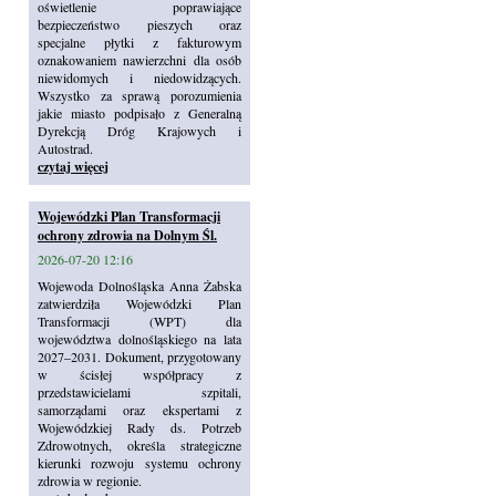
oświetlenie poprawiające
bezpieczeństwo pieszych oraz
specjalne płytki z fakturowym
oznakowaniem nawierzchni dla osób
niewidomych i niedowidzących.
Wszystko za sprawą porozumienia
jakie miasto podpisało z Generalną
Dyrekcją Dróg Krajowych i
Autostrad.
czytaj więcej
Wojewódzki Plan Transformacji
ochrony zdrowia na Dolnym Śl.
2026-07-20 12:16
Wojewoda Dolnośląska Anna Żabska
zatwierdziła Wojewódzki Plan
Transformacji (WPT) dla
województwa dolnośląskiego na lata
2027–2031. Dokument, przygotowany
w ścisłej współpracy z
przedstawicielami szpitali,
samorządami oraz ekspertami z
Wojewódzkiej Rady ds. Potrzeb
Zdrowotnych, określa strategiczne
kierunki rozwoju systemu ochrony
zdrowia w regionie.