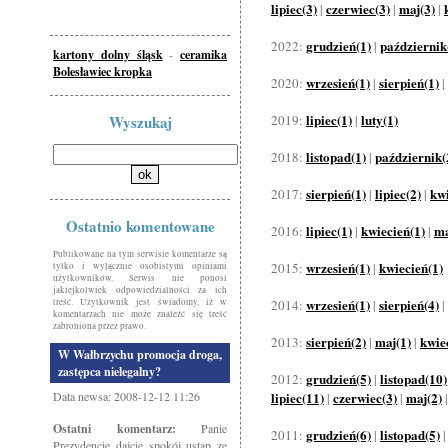
lipiec(3)
czerwiec(3)
maj(3)
|
|
|
grudzień(1)
październik
2022:
|
kartony dolny śląsk
-
ceramika
Bolesławiec kropka
wrzesień(1)
sierpień(1)
2020:
|
|
lipiec(1)
luty(1)
Wyszukaj
2019:
|
listopad(1)
październik(
2018:
|
sierpień(1)
lipiec(2)
kwi
2017:
|
|
Ostatnio komentowane
lipiec(1)
kwiecień(1)
ma
2016:
|
|
Publikowane na tym serwisie komentarze są
wrzesień(1)
kwiecień(1)
2015:
|
tylko i wyłącznie osobistymi opiniami
użytkowników. Serwis nie ponosi
jakiejkolwiek odpowiedzialności za ich
wrzesień(1)
sierpień(4)
treść. Użytkownik jest świadomy, iż w
2014:
|
|
komentarzach nie może znaleźć się treść
zabroniona przez prawo.
sierpień(2)
maj(1)
kwie
2013:
|
|
W Wałbrzychu promocja droga,
zastępca nielegalny?
grudzień(5)
listopad(10)
2012:
|
Data newsa: 2008-12-12 11:26
lipiec(11)
czerwiec(3)
maj(2)
|
|
Ostatni komentarz:
Panie
grudzień(6)
listopad(5)
2011:
|
Prezydencie dajcie spokój ustap ze