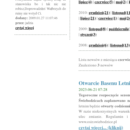
lipiec(4)
czerwiec(5)
maj(2)
|
|
|
stanowiska bo i tak nic nie
robisz,Doprowadziłeś Wałbrzych do
grudzień(21)
listopad(1
2010:
|
ruiny nie wstyd Ci.
lipiec(21)
czerwiec(1)
maj(2
dodany:
2009.01.27 11:07:46
|
|
|
przez:
jadzia
czytaj więcej
listopad(8)
październik(
2009:
|
styczeń(3)
|
grudzień(6)
listopad(13)
2008:
|
czerwi
Lista newsów z miesiąca
3
Znaleziono
newsów
Otwarcie Basenu Letn
2023-06-21 07:28
Tegoroczne rozpoczęcie sezon
Świebodzicach zaplanowano na
otwarty codzienni
letnim będzie
W razie niekorzystnych warun
ulec zmianie. Regulamin i
www.osir.swiebodzice.pl
czytaj więcej... (kliknij)