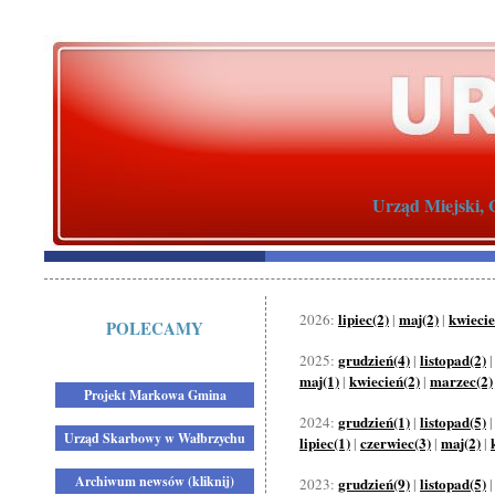
Urząd Miejski, 
lipiec(2)
maj(2)
kwiecie
2026:
|
|
POLECAMY
grudzień(4)
listopad(2)
2025:
|
maj(1)
kwiecień(2)
marzec(2)
|
|
Projekt Markowa Gmina
grudzień(1)
listopad(5)
2024:
|
Urząd Skarbowy w Wałbrzychu
lipiec(1)
czerwiec(3)
maj(2)
|
|
|
Archiwum newsów (kliknij)
grudzień(9)
listopad(5)
2023:
|