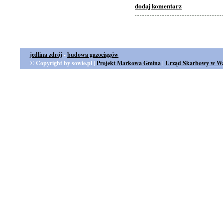
dodaj komentarz
jedlina zdrój
-
budowa gazociągów
© Copyright by sowie.pl |
Projekt Markowa Gmina
|
Urząd Skarbowy w Wa