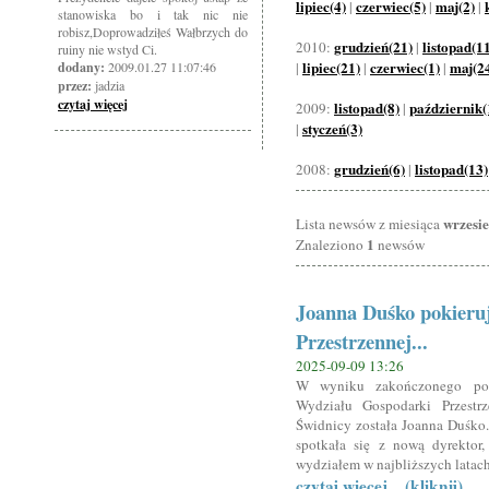
lipiec(4)
czerwiec(5)
maj(2)
|
|
|
stanowiska bo i tak nic nie
robisz,Doprowadziłeś Wałbrzych do
grudzień(21)
listopad(1
2010:
|
ruiny nie wstyd Ci.
lipiec(21)
czerwiec(1)
maj(2
dodany:
2009.01.27 11:07:46
|
|
|
przez:
jadzia
czytaj więcej
listopad(8)
październik(
2009:
|
styczeń(3)
|
grudzień(6)
listopad(13)
2008:
|
wrzesi
Lista newsów z miesiąca
1
Znaleziono
newsów
Joanna Duśko pokieru
Przestrzennej...
2025-09-09 13:26
W wyniku zakończonego pos
Wydziału Gospodarki Przestr
Świdnicy została Joanna Duśko
spotkała się z nową dyrektor
wydziałem w najbliższych latach
czytaj więcej... (kliknij)