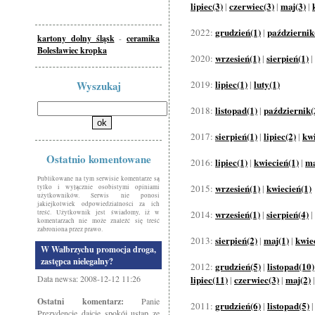
lipiec(3)
czerwiec(3)
maj(3)
|
|
|
grudzień(1)
październik
2022:
|
kartony dolny śląsk
-
ceramika
Bolesławiec kropka
wrzesień(1)
sierpień(1)
2020:
|
|
lipiec(1)
luty(1)
Wyszukaj
2019:
|
listopad(1)
październik(
2018:
|
sierpień(1)
lipiec(2)
kwi
2017:
|
|
Ostatnio komentowane
lipiec(1)
kwiecień(1)
ma
2016:
|
|
Publikowane na tym serwisie komentarze są
wrzesień(1)
kwiecień(1)
2015:
|
tylko i wyłącznie osobistymi opiniami
użytkowników. Serwis nie ponosi
jakiejkolwiek odpowiedzialności za ich
wrzesień(1)
sierpień(4)
treść. Użytkownik jest świadomy, iż w
2014:
|
|
komentarzach nie może znaleźć się treść
zabroniona przez prawo.
sierpień(2)
maj(1)
kwie
2013:
|
|
W Wałbrzychu promocja droga,
zastępca nielegalny?
grudzień(5)
listopad(10)
2012:
|
Data newsa: 2008-12-12 11:26
lipiec(11)
czerwiec(3)
maj(2)
|
|
Ostatni komentarz:
Panie
grudzień(6)
listopad(5)
2011:
|
Prezydencie dajcie spokój ustap ze