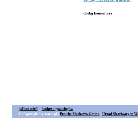
dodaj komentarz
jedlina zdrój
-
budowa gazociągów
© Copyright by sowie.pl |
Projekt Markowa Gmina
|
Urząd Skarbowy w Wa