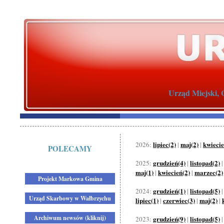
Urząd Miejski, 
lipiec(2)
maj(2)
kwiecie
2026:
|
|
POLECAMY
grudzień(4)
listopad(2)
2025:
|
maj(1)
kwiecień(2)
marzec(2)
|
|
Projekt Markowa Gmina
grudzień(1)
listopad(5)
2024:
|
Urząd Skarbowy w Wałbrzychu
lipiec(1)
czerwiec(3)
maj(2)
|
|
|
Archiwum newsów (kliknij)
grudzień(9)
listopad(5)
2023:
|