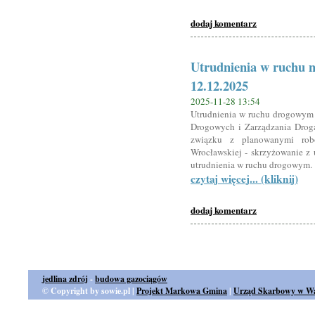
dodaj komentarz
Utrudnienia w ruchu na
12.12.2025
2025-11-28 13:54
Utrudnienia w ruchu drogowym –
Drogowych i Zarządzania Drog
związku z planowanymi rob
Wrocławskiej - skrzyżowanie z 
utrudnienia w ruchu drogowym.
czytaj więcej... (kliknij)
dodaj komentarz
jedlina zdrój
-
budowa gazociągów
© Copyright by sowie.pl |
Projekt Markowa Gmina
|
Urząd Skarbowy w Wa