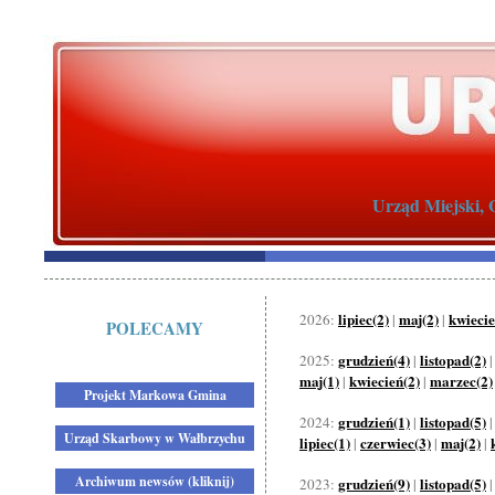
Urząd Miejski, 
lipiec(2)
maj(2)
kwiecie
2026:
|
|
POLECAMY
grudzień(4)
listopad(2)
2025:
|
maj(1)
kwiecień(2)
marzec(2)
|
|
Projekt Markowa Gmina
grudzień(1)
listopad(5)
2024:
|
Urząd Skarbowy w Wałbrzychu
lipiec(1)
czerwiec(3)
maj(2)
|
|
|
Archiwum newsów (kliknij)
grudzień(9)
listopad(5)
2023:
|