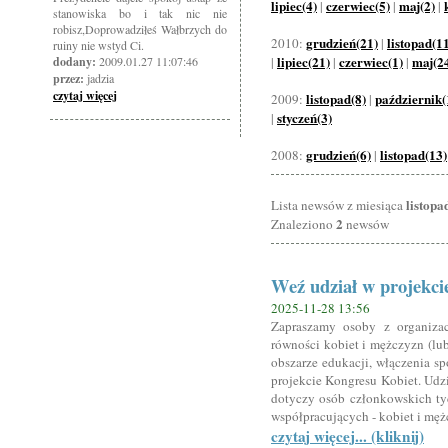
lipiec(4)
czerwiec(5)
maj(2)
|
|
|
stanowiska bo i tak nic nie
robisz,Doprowadziłeś Wałbrzych do
grudzień(21)
listopad(1
2010:
|
ruiny nie wstyd Ci.
lipiec(21)
czerwiec(1)
maj(2
dodany:
2009.01.27 11:07:46
|
|
|
przez:
jadzia
czytaj więcej
listopad(8)
październik(
2009:
|
styczeń(3)
|
grudzień(6)
listopad(13)
2008:
|
listopa
Lista newsów z miesiąca
2
Znaleziono
newsów
Weź udział w projekci
2025-11-28 13:56
Zapraszamy osoby z organizac
równości kobiet i mężczyzn (lub
obszarze edukacji, włączenia s
projekcie Kongresu Kobiet. Udzia
dotyczy osób członkowskich tyc
współpracujących - kobiet i męz
czytaj więcej... (kliknij)