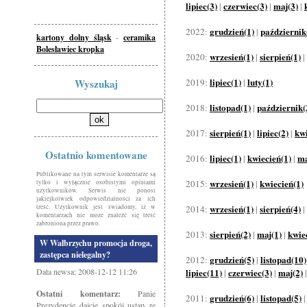
lipiec(3)
czerwiec(3)
maj(3)
|
|
|
grudzień(1)
październik
2022:
|
kartony dolny śląsk
-
ceramika
Bolesławiec kropka
wrzesień(1)
sierpień(1)
2020:
|
|
lipiec(1)
luty(1)
Wyszukaj
2019:
|
listopad(1)
październik(
2018:
|
sierpień(1)
lipiec(2)
kwi
2017:
|
|
Ostatnio komentowane
lipiec(1)
kwiecień(1)
ma
2016:
|
|
Publikowane na tym serwisie komentarze są
wrzesień(1)
kwiecień(1)
2015:
|
tylko i wyłącznie osobistymi opiniami
użytkowników. Serwis nie ponosi
jakiejkolwiek odpowiedzialności za ich
wrzesień(1)
sierpień(4)
treść. Użytkownik jest świadomy, iż w
2014:
|
|
komentarzach nie może znaleźć się treść
zabroniona przez prawo.
sierpień(2)
maj(1)
kwie
2013:
|
|
W Wałbrzychu promocja droga,
zastępca nielegalny?
grudzień(5)
listopad(10)
2012:
|
Data newsa: 2008-12-12 11:26
lipiec(11)
czerwiec(3)
maj(2)
|
|
Ostatni komentarz:
Panie
grudzień(6)
listopad(5)
2011:
|
Prezydencie dajcie spokój ustap ze